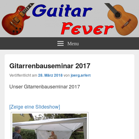
Guitar-Fever Die Gitarrenschule in
Unterricht und Bandtraining für Gitarre Bass und andere Saiteninstrumente
Menu
Hamburgs Norden
Gitarrenbauseminar 2017
Veröffentlicht am
28. März 2018
von
joerg.arfert
Unser Gitarrenbauseminar 2017
[Zeige eine Slideshow]