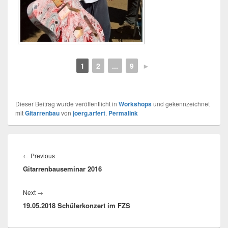
1
2
...
9
►
Dieser Beitrag wurde veröffentlicht in
Workshops
und gekennzeichnet
mit
Gitarrenbau
von
joerg.arfert
.
Permalink
Beitrags-
Navigation
Previous
←
Previous
Gitarrenbauseminar 2016
post:
Next
Next
→
19.05.2018 Schülerkonzert im FZS
post: