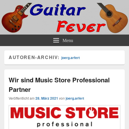
Guitar-Fever Die Gitarrenschule in
Unterricht und Bandtraining für Gitarre Bass und andere Saiteninstrumente
Menu
Hamburgs Norden
AUTOREN-ARCHIV:
joerg.arfert
Wir sind Music Store Professional
Partner
Veröffentlicht am
28. März 2021
von
joerg.arfert