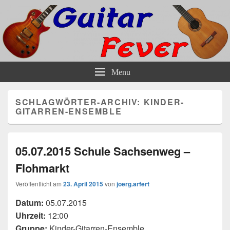
Guitar-Fever Die Gitarrenschule in
Unterricht und Bandtraining für Gitarre Bass und andere Saiteninstrumente
Menu
Hamburgs Norden
SCHLAGWÖRTER-ARCHIV:
KINDER-
GITARREN-ENSEMBLE
05.07.2015 Schule Sachsenweg –
Flohmarkt
Veröffentlicht am
23. April 2015
von
joerg.arfert
Datum:
05.07.2015
Uhrzeit:
12:00
Gruppe:
Kinder-Gitarren-Ensemble