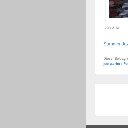
Jörg Arfert
Summer Ja
Dieser Beitrag w
joerg.arfert
.
Pe
Beitrags-
Navigation
Seitenfuß-