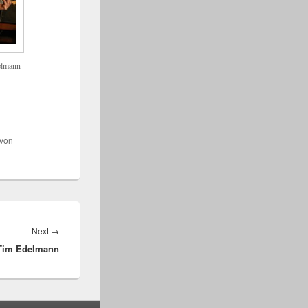
delmann
von
Next
Next
→
d Tim Edelmann
post: