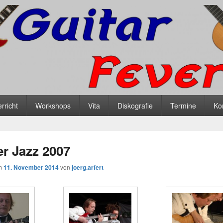
ever Die Gitarrenschule in
ining für Gitarre Bass und andere Saiteninstrumente
rricht
Workshops
Vita
Diskografie
Termine
Ko
gs Norden
 Jazz 2007
am
11. November 2014
von
joerg.arfert